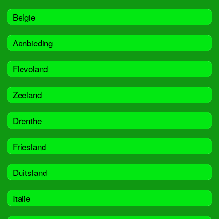
Belgie
Aanbieding
Flevoland
Zeeland
Drenthe
Friesland
Duitsland
Italie