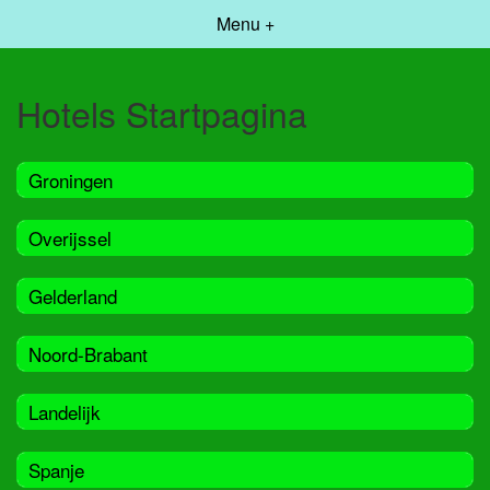
Menu +
Hotels Startpagina
Groningen
Overijssel
Gelderland
Noord-Brabant
Landelijk
Spanje